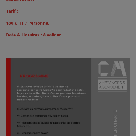
Tarif :
180 € HT / Personne.
Date & Horaires : à valider.