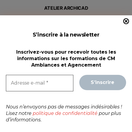
ATELIER ARCHICAD
RENOVATION
Nouveauté
S’inscrire à la newsletter
Inscrivez-vous pour recevoir toutes les
Durée : 4H00.
informations sur les formations de CM
Ambiances et Agencement
Tarif :
240 € HT / Personne.
Date &
Horaires :
à valider.
Nous n’envoyons pas de messages indésirables !
Lisez notre
politique de confidentialité
pour plus
d’informations.