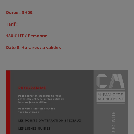
Durée : 3H00.
Tarif :
180 € HT / Personne.
Date &
Horaires :
à valider.