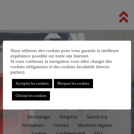
Nous utilisons des cookies pour vous garantir la meilleure
expérience possible sur notre site Internet.
Si vous continuez la navigation vous allez charger des
cookies obligatoires et des cookies facultatifs (tierces
parties).
Accepter les cookies
Bloquer les cookies
Choisir les cookies
Accueil
Architecture Intérieure
Décoration d’Intérieur
Lyon Sud Ouest
Géobiologie
Fengshui
Sainte-Foy
Formations
Contact
Mentions légales
Cookies
Confidentialité
FAQ